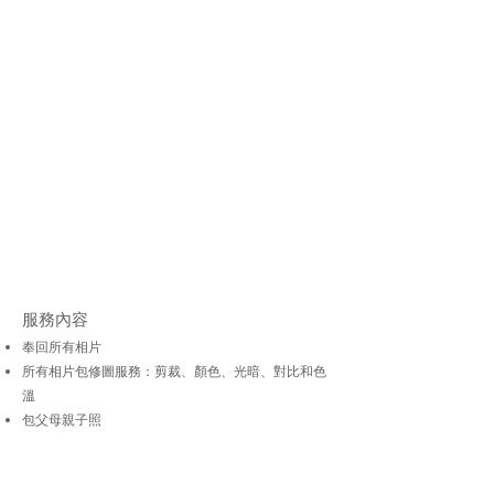
服務內容
奉回所有相片
所有相片包修圖服務：剪裁、顏色、光暗、對比和色
溫
包父母親子照
歡迎自備 BB 服飾，數量不限
自然光及恆光燈拍攝